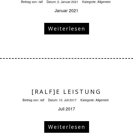
Beitrag von:
ralf
Datum:
2. Januar 2021
Kategorie:
Allgemein
Januar 2021
Weiterlesen
[RALF]E LEISTUNG
Beitrag von:
ralf
Datum:
10. Juli 2017
Kategorie:
Allgemein
Juli 2017
Weiterlesen