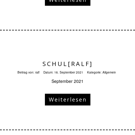
SCHUL[RALF]
Beitrag von:
ralf
Datum:
16. September 2021
Kategorie:
Allgemein
September 2021
Weiterlesen