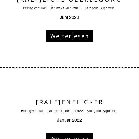
Beitrag von:
ralf
Datum:
21. Juni 2023
Kategorie:
Allgemein
Juni 2023
Weiterlesen
[RALF]ENFLICKER
Beitrag von:
ralf
Datum:
11. Januar 2022
Kategorie:
Allgemein
Januar 2022
Weiterlesen