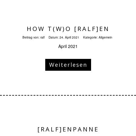
HOW T(W)O [RALF]EN
Beitrag von:
ralf
Datum:
24. April 2021
Kategorie:
Allgemein
April 2021
Weiterlesen
[RALF]ENPANNE