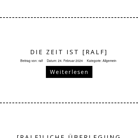
DIE ZEIT IST [RALF]
Beitrag von:
ralf
Datum:
24. Februar 2024
Kategorie:
Allgemein
Weiterlesen
[RALF]LICHE ÜBERLEGUNG