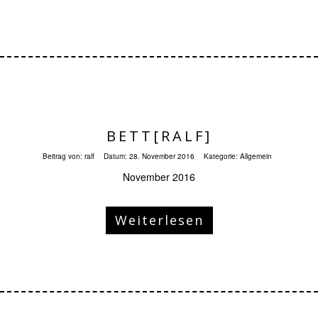
BETT[RALF]
Beitrag von:
ralf
Datum:
28. November 2016
Kategorie:
Allgemein
November 2016
Weiterlesen