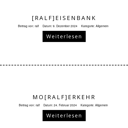
[RALF]EISENBANK
Beitrag von:
ralf
Datum:
9. Dezember 2024
Kategorie:
Allgemein
Weiterlesen
MO[RALF]ERKEHR
Beitrag von:
ralf
Datum:
24. Februar 2024
Kategorie:
Allgemein
Weiterlesen