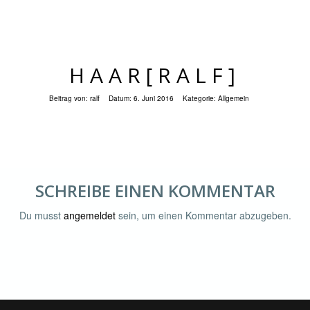
HAAR[RALF]
Beitrag von:
ralf
Datum:
6. Juni 2016
Kategorie:
Allgemein
SCHREIBE EINEN KOMMENTAR
Du musst
angemeldet
sein, um einen Kommentar abzugeben.